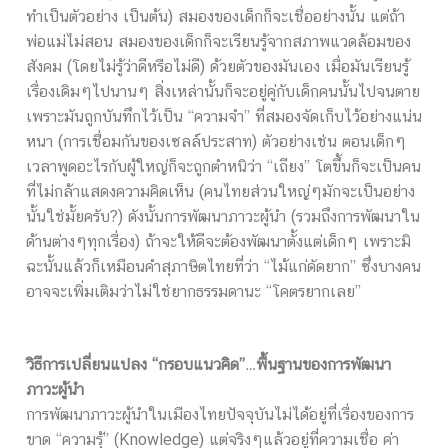
ทำเป็นตัวอย่าง เป็นต้น) สมองของเด็กก็จะเชื่ออย่างนั้น แต่ถ้า
พ่อแม่ไม่สอน สมองของเด็กก็จะเรียนรู้จากสภาพแวดล้อมของ
สังคม (โดยไม่รู้ว่าดีหรือไม่ดี) ด้วยตัวของมันเอง เมื่อมันเรียนรู้
เรื่องเดิมๆไปนานๆ สิ่งเหล่านั้นก็จะอยู่คู่กับเด็กคนนั้นไปจนตาย
เพราะมันถูกบันทึกไว้เป็น “ความจำ” ที่สมองจัดเก็บไว้อย่างแน่น
หนา (การเชื่อมกันของเซลล์ประสาท) ตัวอย่างเช่น ตอนเด็กๆ
เวลาพูดอะไรกับผู้ใหญ่ก็จะถูกตำหนิว่า “เถียง” โตขึ้นก็จะเป็นคน
ที่ไม่กล้าแสดงความคิดเห็น (คนไทยส่วนใหญ่ๆมักจะเป็นอย่าง
นั้นใช่มั้ยครับ?) ดังนั้นการพัฒนาภาวะผู้นำ (รวมถึงการพัฒนาใน
ด้านต่างๆทุกเรื่อง) ถ้าจะให้ดีจะต้องพัฒนาตั้งแต่เด็กๆ เพราะมิ
ฉะนั้นแล้วก็เหมือนคำสุภาษิตไทยที่ว่า “ไม้แก่ดัดยาก” ซึ่งบางคน
อาจจะเพิ่มเติมว่าไม่ใช่ยากธรรมดานะ “โคตรยากเลย”
วิธีการเปลี่ยนแปลง “กรอบแนวคิด”…พื้นฐานของการพัฒนา
ภาวะผู้นำ
การพัฒนาภาวะผู้นำในเมืองไทยปัจจุบันไม่ได้อยู่ที่เรื่องของการ
ขาด “ความรุ้” (Knowledge) แต่จริงๆแล้วอยู่ที่ความเชื่อ ค่า