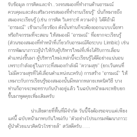
รับข้อมูล การคิดและจำ…วงจรสมองที่ทำงานด้านอารมณ์
ควบคุมและส่งเสริมวงจรสมองที่ทำงานเรียนรู้” นั่นก็หมายถึง
สมองจะเรียนรู้ (เช่น การคิด วิเคราะห์ ความจำ) ได้ดีถ้ามี
“อารมณ์” เข้ามาเกี่ยวข้อง ดังนั้นท่านก็จะต้องออกแบบเนื้อหา
หรือกิจกรรมที่จะสอน ให้สมองมี “อารมณ์” ที่อยากจะเรียนรู้
(ส่วนของสมองที่ทำหน้าที่เกี่ยวกับอารมณ์คือระบบ Limbic) เช่น
การพัฒนาภาวะผู้นำให้กับผู้บริหารใหม่ที่เพิ่งได้รับการเลื่อน
ตำแหน่งขึ้นมา ผู้บริหารใหม่เหล่านี้จะเรียนรู้ได้ดีอย่างแน่นอน
เพราะกำลังอยู่ในภาวะที่สมองกำลังมี “ความสุข” (ยกเว้นคนที่
ไม่มีความสุขที่ได้เลื่อนตำแหน่งนะครับ) การสร้าง “อารมณ์” ให้
เหมาะกับการเรียนรู้ของสมองนั้นมีหลากหลายเทคนิควิธี บาง
ท่านก็อาจจะพอทราบกันบ้างอยู่แล้ว ในฉบับหน้าผมจะหยิบยก
ขึ้นมาพูดคุยเพิ่มเติมครับ
น่าเสียดายที่พื้นที่มีจำกัด วันนี้จึงต้องขอจบแต่เพียง
แค่นี้ ฉบับหน้ามาพบกันใหม่กับ “ตัวอย่างโปรแกรมพัฒนาภาวะ
ผู้นำด้วยแนวคิดนิวโรซายส์” สวัสดีครับ…….