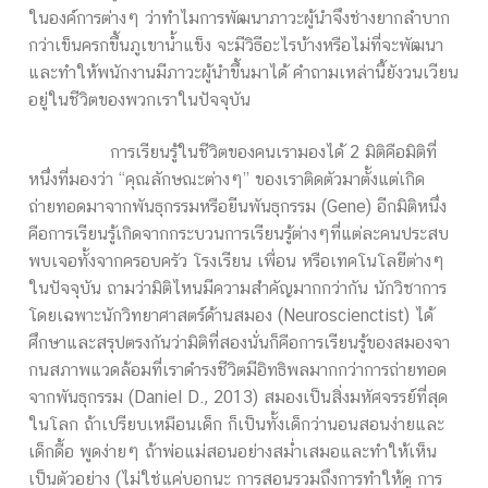
ในองค์การต่างๆ ว่าทำไมการพัฒนาภาวะผู้นำจึงช่างยากลำบาก
กว่าเข็นครกขึ้นภูเขาน้ำแข็ง จะมีวิธีอะไรบ้างหรือไม่ที่จะพัฒนา
และทำให้พนักงานมีภาวะผู้นำขึ้นมาได้ คำถามเหล่านี้ยังวนเวียน
อยู่ในชีวิตของพวกเราในปัจจุบัน
การเรียนรู้ในชีวิตของคนเรามองได้ 2 มิติคือมิติที่
หนึ่งที่มองว่า “คุณลักษณะต่างๆ” ของเราติดตัวมาตั้งแต่เกิด
ถ่ายทอดมาจากพันธุกรรมหรือยีนพันธุกรรม (Gene) อีกมิติหนึ่ง
คือการเรียนรู้เกิดจากกระบวนการเรียนรู้ต่างๆที่แต่ละคนประสบ
พบเจอทั้งจากครอบครัว โรงเรียน เพื่อน หรือเทคโนโลยีต่างๆ
ในปัจจุบัน ถามว่ามิติไหนมีความสำคัญมากกว่ากัน นักวิชาการ
โดยเฉพาะนักวิทยาศาสตร์ด้านสมอง (Neuroscienctist) ได้
ศึกษาและสรุปตรงกันว่ามิติที่สองนั่นก็คือการเรียนรู้ของสมองจา
กนสภาพแวดล้อมที่เราดำรงชีวิตมีอิทธิพลมากกว่าการถ่ายทอด
จากพันธุกรรม (Daniel D., 2013) สมองเป็นสิ่งมหัศจรรย์ที่สุด
ในโลก ถ้าเปรียบเหมือนเด็ก ก็เป็นทั้งเด็กว่านอนสอนง่ายและ
เด็กดื้อ พูดง่ายๆ ถ้าพ่อแม่สอนอย่างสม่ำเสมอและทำให้เห็น
เป็นตัวอย่าง (ไม่ใช่แค่บอกนะ การสอนรวมถึงการทำให้ดู การ