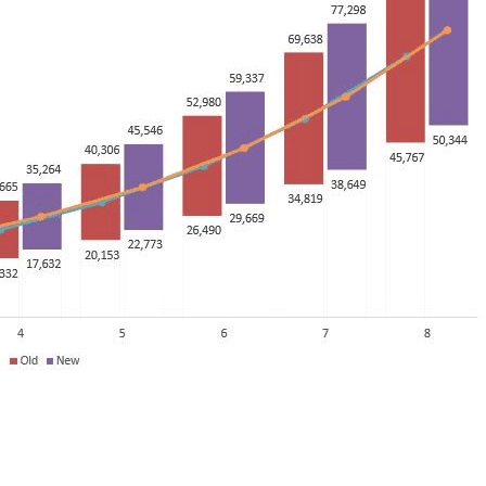
g
esearch