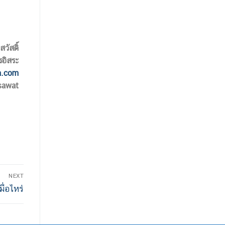
วัสดิ์
รอิสระ
a.com
sawat
NEXT
ื่อไหร่