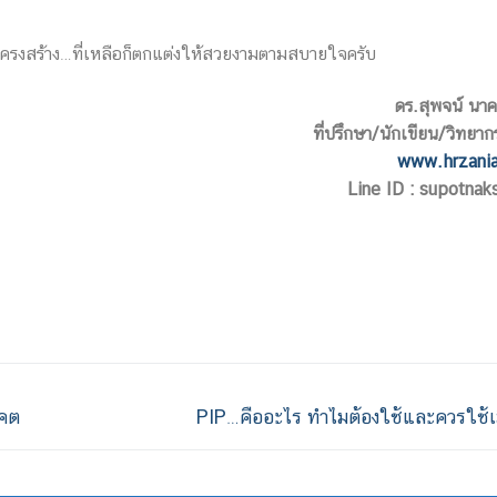
2 โครงสร้าง…ที่เหลือก็ตกแต่งให้สวยงามตามสบายใจครับ
ดร.สุพจน์ นาคส
ที่ปรึกษา/นักเขียน/วิทยาก
www.hrzani
Line ID : supotnak
าคต
PIP…คืออะไร ทำไมต้องใช้และควรใช้เม